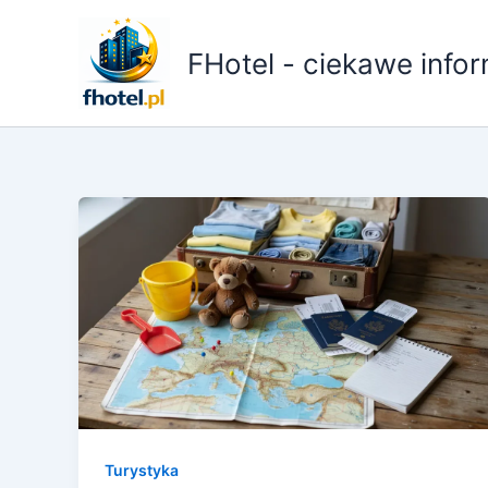
Przejdź
do
FHotel - ciekawe infor
treści
Turystyka