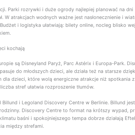
cji. Parki rozrywki i duże ogrody najlepiej planować na dn
ał. W atrakcjach wodnych ważne jest nasłonecznienie i wia
dżet i logistyka ułatwiają: bilety online, nocleg blisko w
kiem.
eci kochają
opie są Disneyland Paryż, Parc Astérix i Europa-Park. Di
pasuje do młodszych dzieci, ale działa też na starsze dzięk
a dzieci, które wolą energiczne atrakcje niż spotkania 
liczba stref ułatwia rozproszenie tłumów.
Billund i Legoland Discovery Centre w Berlinie. Billund j
odzinny. Discovery Centre to format na krótszy wypad, pr
imatu baśni i spokojniejszego tempa dobrze działają Eftel
cia między strefami.