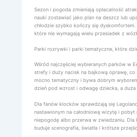
Sezon i pogoda zmieniają opłacalność atrak
nauki zostawiać jako plan na deszcz lub up
chłodzie szybko kończy się dyskomfortem. Bu
które nie wymagają wielu przesiadek z wóz
Parki rozrywki i parki tematyczne, które dzi
Wśród najczęściej wybieranych parków w Eur
strefy i duży nacisk na bajkową oprawę, co 
mocno tematyczny i bywa dobrym wyborem dl
dzień pod wzrost i odwagę dziecka, a duża 
Dla fanów klocków sprawdzają się Legoland 
nastawionym na całodniową wizytę i pobyt r
niepogodę albo przerwa w zwiedzaniu. Dla kl
buduje scenografia, światła i krótsze przejś