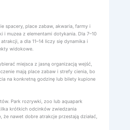
ie spacery, place zabaw, akwaria, farmy i
jki i muzea z elementami dotykania. Dla 7–10
rakcji, a dla 11–14 liczy się dynamika i
unkty widokowe.
bierać miejsca z jasną organizacją wejść,
zenie mają place zabaw i strefy cienia, bo
ia na konkretną godzinę lub bilety kupione
któw. Park rozrywki, zoo lub aquapark
kilka krótkich odcinków zwiedzania
 że nawet dobre atrakcje przestają działać,