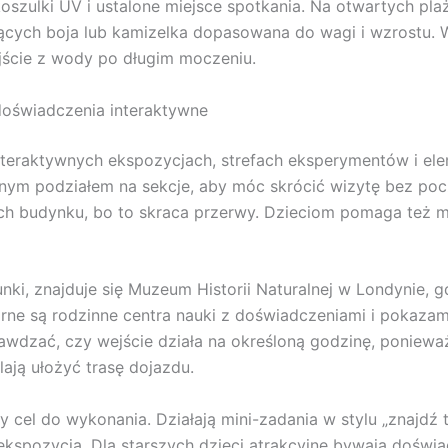
szulki UV i ustalone miejsce spotkania. Na otwartych plaż
ących boja lub kamizelka dopasowana do wagi i wzrostu. W
jście z wody po długim moczeniu.
 doświadczenia interaktywne
nteraktywnych ekspozycjach, strefach eksperymentów i ele
nym podziałem na sekcje, aby móc skrócić wizytę bez poczu
ktach budynku, bo to skraca przerwy. Dzieciom pomaga też
unki, znajduje się Muzeum Historii Naturalnej w Londynie, g
ne są rodzinne centra nauki z doświadczeniami i pokazami
awdzać, czy wejście działa na określoną godzinę, poniewa
lają ułożyć trasę dojazdu.
cel do wykonania. Działają mini-zadania w stylu „znajdź t
kspozycją. Dla starszych dzieci atrakcyjne bywają doświ