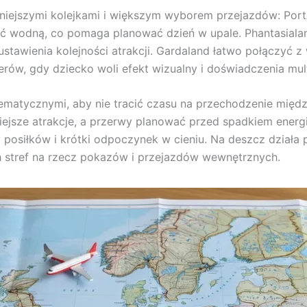
ocniejszymi kolejkami i większym wyborem przejazdów: Port
ęść wodną, co pomaga planować dzień w upale. Phantasiala
stawienia kolejności atrakcji. Gardaland łatwo połączyć 
terów, gdy dziecko woli efekt wizualny i doświadczenia mul
tematycznymi, aby nie tracić czasu na przechodzenie międ
ejsze atrakcje, a przerwy planować przed spadkiem energii
y posiłków i krótki odpoczynek w cieniu. Na deszcz działa
 stref na rzecz pokazów i przejazdów wewnętrznych.