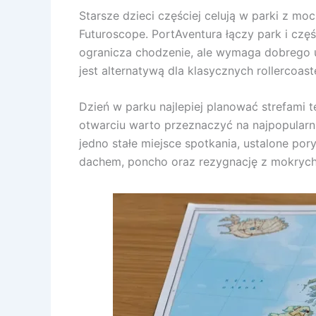
Starsze dzieci częściej celują w parki z m
Futuroscope. PortAventura łączy park i cz
ogranicza chodzenie, ale wymaga dobrego u
jest alternatywą dla klasycznych rollercoas
Dzień w parku najlepiej planować strefami 
otwarciu warto przeznaczyć na najpopularni
jedno stałe miejsce spotkania, ustalone por
dachem, poncho oraz rezygnację z mokrych