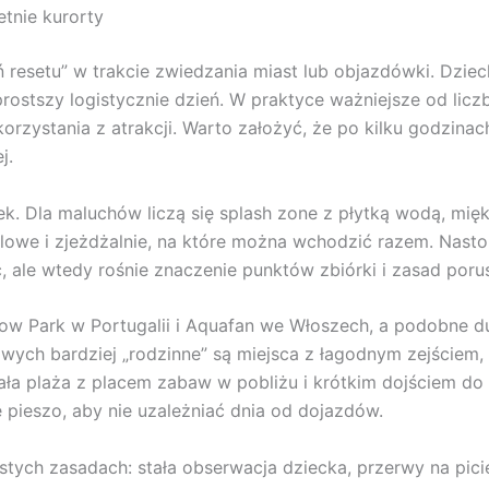
etnie kurorty
 resetu” w trakcie zwiedzania miast lub objazdówki. Dzie
rostszy logistycznie dzień. W praktyce ważniejsze od liczb
korzystania z atrakcji. Warto założyć, że po kilku godzina
j.
ek. Dla maluchów liczą się splash zone z płytką wodą, mięk
alowe i zjeżdżalnie, na które można wchodzić razem. Nasto
, ale wtedy rośnie znaczenie punktów zbiórki i zasad porus
show Park w Portugalii i Aquafan we Włoszech, a podobne 
wych bardziej „rodzinne” są miejsca z łagodnym zejściem, 
ała plaża z placem zabaw w pobliżu i krótkim dojściem do 
pieszo, aby nie uzależniać dnia od dojazdów.
stych zasadach: stała obserwacja dziecka, przerwy na pic