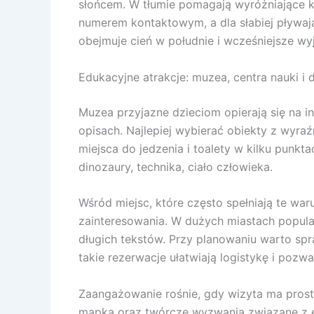
słońcem. W tłumie pomagają wyróżniające ko
numerem kontaktowym, a dla słabiej pływaj
obejmuje cień w południe i wcześniejsze wy
Edukacyjne atrakcje: muzea, centra nauki i
Muzea przyjazne dzieciom opierają się na i
opisach. Najlepiej wybierać obiekty z wyraź
miejsca do jedzenia i toalety w kilku pun
dinozaury, technika, ciało człowieka.
Wśród miejsc, które często spełniają te war
zainteresowania. W dużych miastach popular
długich tekstów. Przy planowaniu warto spr
takie rezerwacje ułatwiają logistykę i pozwa
Zaangażowanie rośnie, gdy wizyta ma prosty 
mapką oraz twórcze wyzwania związane z e