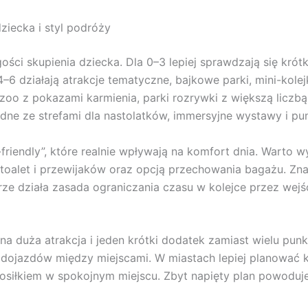
ziecka i styl podróży
ości skupienia dziecka. Dla 0–3 lepiej sprawdzają się krótk
4–6 działają atrakcje tematyczne, bajkowe parki, mini-kole
oo z pokazami karmienia, parki rozrywki z większą liczbą at
odne ze strefami dla nastolatków, immersyjne wystawy i p
riendly”, które realnie wpływają na komfort dnia. Warto wy
alet i przewijaków oraz opcją przechowania bagażu. Znac
rze działa zasada ograniczania czasu w kolejce przez wejśc
dna duża atrakcja i jeden krótki dodatek zamiast wielu pun
ą dojazdów między miejscami. W miastach lepiej planować 
siłkiem w spokojnym miejscu. Zbyt napięty plan powoduje,