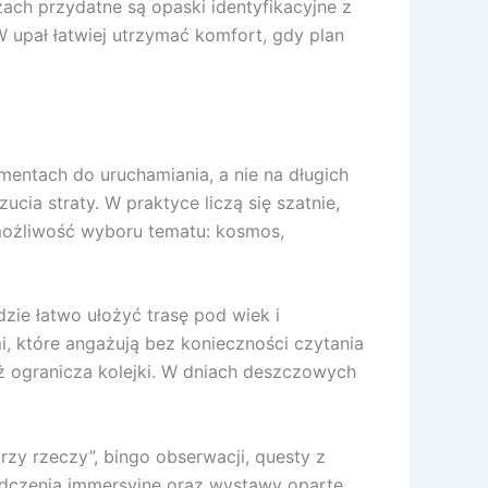
ach przydatne są opaski identyfikacyjne z
 upał łatwiej utrzymać komfort, gdy plan
mentach do uruchamiania, a nie na długich
cia straty. W praktyce liczą się szatnie,
 możliwość wyboru tematu: kosmos,
dzie łatwo ułożyć trasę pod wiek i
, które angażują bez konieczności czytania
ż ogranicza kolejki. W dniach deszczowych
rzy rzeczy”, bingo obserwacji, questy z
adczenia immersyjne oraz wystawy oparte