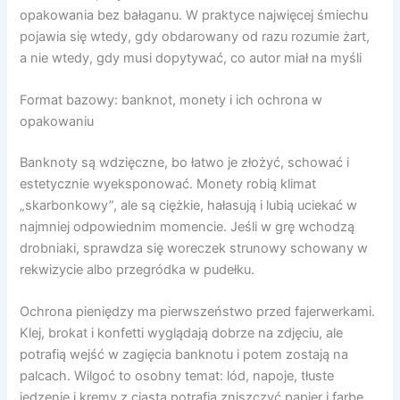
opakowania bez bałaganu. W praktyce najwięcej śmiechu
pojawia się wtedy, gdy obdarowany od razu rozumie żart,
a nie wtedy, gdy musi dopytywać, co autor miał na myśli
Format bazowy: banknot, monety i ich ochrona w
opakowaniu
Banknoty są wdzięczne, bo łatwo je złożyć, schować i
estetycznie wyeksponować. Monety robią klimat
„skarbonkowy”, ale są ciężkie, hałasują i lubią uciekać w
najmniej odpowiednim momencie. Jeśli w grę wchodzą
drobniaki, sprawdza się woreczek strunowy schowany w
rekwizycie albo przegródka w pudełku.
Ochrona pieniędzy ma pierwszeństwo przed fajerwerkami.
Klej, brokat i konfetti wyglądają dobrze na zdjęciu, ale
potrafią wejść w zagięcia banknotu i potem zostają na
palcach. Wilgoć to osobny temat: lód, napoje, tłuste
jedzenie i kremy z ciasta potrafią zniszczyć papier i farbę.