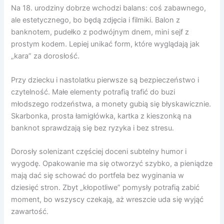
Na 18. urodziny dobrze wchodzi balans: coś zabawnego,
ale estetycznego, bo będą zdjęcia i filmiki. Balon z
banknotem, pudełko z podwójnym dnem, mini sejf z
prostym kodem. Lepiej unikać form, które wyglądają jak
„kara” za dorosłość.
Przy dziecku i nastolatku pierwsze są bezpieczeństwo i
czytelność. Małe elementy potrafią trafić do buzi
młodszego rodzeństwa, a monety gubią się błyskawicznie.
Skarbonka, prosta łamigłówka, kartka z kieszonką na
banknot sprawdzają się bez ryzyka i bez stresu.
Dorosły solenizant częściej doceni subtelny humor i
wygodę. Opakowanie ma się otworzyć szybko, a pieniądze
mają dać się schować do portfela bez wyginania w
dziesięć stron. Zbyt „kłopotliwe” pomysły potrafią zabić
moment, bo wszyscy czekają, aż wreszcie uda się wyjąć
zawartość.