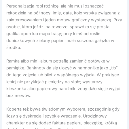
Personalizacja robi różnicę, ale nie musi oznaczać
rękodzieła na pół nocy. Imię, data, kolorystyka związana z
zainteresowaniem i jeden motyw graficzny wystarczą. Przy
osobie, która jeździ na rowerze, sprawdza się prosta
grafika opon lub mapa trasy; przy kimś od roślin
doniczkowych zielony papier i mała suszona gałązka w
środku.
Ramka albo mini-album potrafią zamienić gotówkę w
pamiątkę. Banknoty da się ułożyć w harmonijkę jako „tło”,
do tego zdjęcie lub bilet z wspólnego wyjścia. W praktyce
lepiej nie przyklejać pieniędzy na stałe; wystarczy
kieszonka albo papierowy narożnik, żeby dało się je wyjąć
bez nerwów.
Koperta też bywa świadomym wyborem, szczególnie gdy
liczy się dyskrecja i szybkie wręczenie. Urodzinowy
charakter da się dodać fakturą papieru, pieczątką, krótką