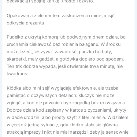
dedykacją i spójną kartką. Prosto i czysto.
Opakowania z elementem zaskoczenia i mini-„misji”
odkrycia prezentu
Pudełko z ukrytą komorą lub podwójnym dnem działa, bo
uruchamia ciekawość bez robienia bałaganu. W środku
może leżeć „fałszywa” zawartość: paczka herbaty,
skarpetki, mały gadżet, a gotówka dopiero pod spodem.
Ten trik dobrze wypada, jeśli otwieranie trwa minutę, nie
kwadrans.
Kłódka albo mini sejf wyglądają efektownie, ale trzeba
pamiętać o oczywistych detalach: kluczyk nie może
zginąć, a kod nie powinien być zagadką bez rozwiązania.
Dobrze działa kod zapisany w kartce z życzeniami, ukryty
w dacie urodzin, albo prosty szyfr z liter imienia. Widziałem
więcej niż jedną sytuację, gdy kłódka stała się główną
atrakcją imprezy i nikt nie miał narzędzi, żeby ją sensownie