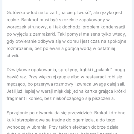
Gotówka w lodzie to żart „na cierpliwość”, ale ryzyko jest
realne. Banknot musi być szczelnie zapakowany w
woreczek strunowy, a i tak dochodzi problem kondensacji
po wyjęciu z zamrażarki. Taki pomysł ma sens tylko wtedy,
gdy otwieranie odbywa się w domu i jest czas na spokojne
rozmrożenie, bez polewania gorącą wodą w ostatniej
chwili.
Dźwiękowe opakowania, sprężyny, trąbki i „pułapki” mogą
bawić raz. Przy większej grupie albo w restauracji robi się
męcząco, bo przerywa rozmowy i zwraca uwagę całej sali.
Jeśli już, lepiej w wersji miękkiej: jedna kartka grająca krótki
fragment i koniec, bez niekończącego się piszczenia.
Sprzątanie po otwarciu da się przewidzieć. Brokat i drobne
kulki styropianowe są trudne do ogarnięcia, a do tego
wchodzą w ubrania. Przy takich efektach dobrze działa