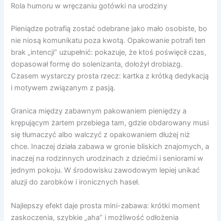
Rola humoru w wręczaniu gotówki na urodziny
Pieniądze potrafią zostać odebrane jako mało osobiste, bo
nie niosą komunikatu poza kwotą. Opakowanie potrafi ten
brak „intencji” uzupełnić: pokazuje, że ktoś poświęcił czas,
dopasował formę do solenizanta, dołożył drobiazg.
Czasem wystarczy prosta rzecz: kartka z krótką dedykacją
i motywem związanym z pasją.
Granica między zabawnym pakowaniem pieniędzy a
krępującym żartem przebiega tam, gdzie obdarowany musi
się tłumaczyć albo walczyć z opakowaniem dłużej niż
chce. Inaczej działa zabawa w gronie bliskich znajomych, a
inaczej na rodzinnych urodzinach z dziećmi i seniorami w
jednym pokoju. W środowisku zawodowym lepiej unikać
aluzji do zarobków i ironicznych haseł.
Najlepszy efekt daje prosta mini-zabawa: krótki moment
zaskoczenia, szybkie „aha” i możliwość odłożenia