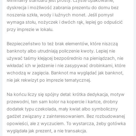
Minimalny standard jest prosty: czyste opakowanie,
dyskrecja i możliwość zabrania prezentu do domu bez
noszenia szkła, wody i luźnych monet. Jeśli pomysł
wymaga stołu, nożyczek i dwóch rąk, lepiej go odpuścić
przy imprezie w lokalu.
Bezpieczeństwo to też brak elementów, które niszczą
banknoty albo utrudniają policzenie kwoty. Lepiej nie
używać taśmy klejącej bezpośrednio na pieniądzach, nie
wkładać ich w jedzenie i nie zasypywać drobinkami, które
wchodzą w zagięcia. Banknot ma wyglądać jak banknot,
nie jak rekwizyt po imprezie tematycznej.
Na końcu liczy się spójny detal: krótka dedykacja, motyw
przewodni, ten sam kolor na kopercie i kartce, drobny
dodatek typu czekolada, mały kwiat albo symboliczny
gadżet związany z zainteresowaniem. Bez rozbudowanej
opowieści, ale z wyczuciem. To wystarcza, żeby gotówka
wyglądała jak prezent, a nie transakcja.