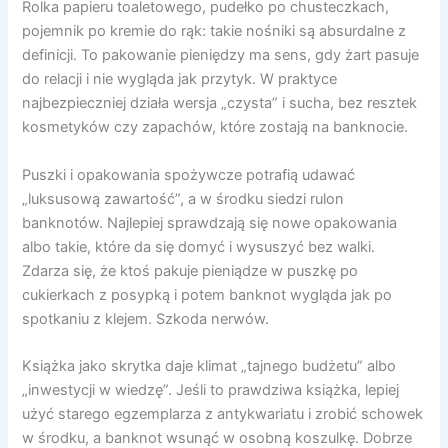
Rolka papieru toaletowego, pudełko po chusteczkach,
pojemnik po kremie do rąk: takie nośniki są absurdalne z
definicji. To pakowanie pieniędzy ma sens, gdy żart pasuje
do relacji i nie wygląda jak przytyk. W praktyce
najbezpieczniej działa wersja „czysta” i sucha, bez resztek
kosmetyków czy zapachów, które zostają na banknocie.
Puszki i opakowania spożywcze potrafią udawać
„luksusową zawartość”, a w środku siedzi rulon
banknotów. Najlepiej sprawdzają się nowe opakowania
albo takie, które da się domyć i wysuszyć bez walki.
Zdarza się, że ktoś pakuje pieniądze w puszkę po
cukierkach z posypką i potem banknot wygląda jak po
spotkaniu z klejem. Szkoda nerwów.
Książka jako skrytka daje klimat „tajnego budżetu” albo
„inwestycji w wiedzę”. Jeśli to prawdziwa książka, lepiej
użyć starego egzemplarza z antykwariatu i zrobić schowek
w środku, a banknot wsunąć w osobną koszulkę. Dobrze