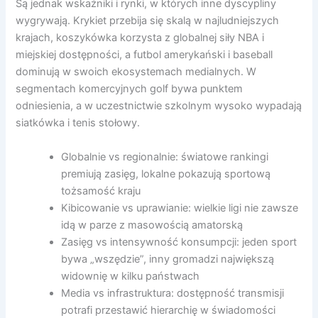
Są jednak wskaźniki i rynki, w których inne dyscypliny
wygrywają. Krykiet przebija się skalą w najludniejszych
krajach, koszykówka korzysta z globalnej siły NBA i
miejskiej dostępności, a futbol amerykański i baseball
dominują w swoich ekosystemach medialnych. W
segmentach komercyjnych golf bywa punktem
odniesienia, a w uczestnictwie szkolnym wysoko wypadają
siatkówka i tenis stołowy.
Globalnie vs regionalnie: światowe rankingi
premiują zasięg, lokalne pokazują sportową
tożsamość kraju
Kibicowanie vs uprawianie: wielkie ligi nie zawsze
idą w parze z masowością amatorską
Zasięg vs intensywność konsumpcji: jeden sport
bywa „wszędzie”, inny gromadzi największą
widownię w kilku państwach
Media vs infrastruktura: dostępność transmisji
potrafi przestawić hierarchię w świadomości