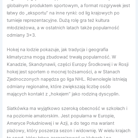
globalnym produktem sportowym, a format rozgrywek jest
łatwy do „eksportu” na inne rynki: od lig krajowych po
turnieje reprezentacyjne. Dużą rolę gra też kultura
młodzieżowa, a w ostatnich latach także popularność
odmiany 3×3.
Hokej na lodzie pokazuje, jak tradycja i geografia
klimatyczna mogą zbudować trwałą popularność. W
Kanadzie, Skandynawii, części Europy Środkowej i w Rosji
hokej jest sportem o mocnej tożsamości, a w Stanach
Zjednoczonych napędza go liga NHL. Równolegle istnieją
odmiany regionalne, które zwiększają liczbę osób
mających kontakt z „hokejem” jako rodziną dyscyplin.
Siatkówka ma wyjątkowo szeroką obecność w szkołach i
na poziomie amatorskim. Jest popularna w Europie,
Ameryce Południowej i w Azji, a do tego ma wariant
plażowy, który poszerza sezon i widownię. W wielu krajach