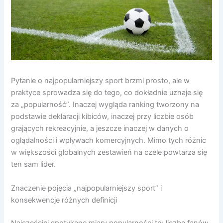
Pytanie o najpopularniejszy sport brzmi prosto, ale w
praktyce sprowadza się do tego, co dokładnie uznaje się
za „popularność”. Inaczej wygląda ranking tworzony na
podstawie deklaracji kibiców, inaczej przy liczbie osób
grających rekreacyjnie, a jeszcze inaczej w danych o
oglądalności i wpływach komercyjnych. Mimo tych różnic
w większości globalnych zestawień na czele powtarza się
ten sam lider.
Znaczenie pojęcia „najpopularniejszy sport” i
konsekwencje różnych definicji
Najczęściej spotykane miary popularności to: liczba fanów