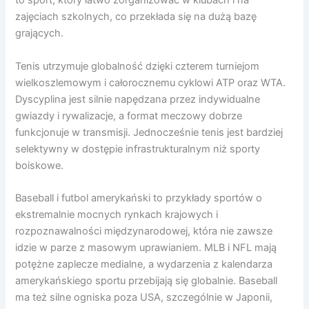
to sport, który łatwo zorganizować w klubach i na
zajęciach szkolnych, co przekłada się na dużą bazę
grających.
Tenis utrzymuje globalność dzięki czterem turniejom
wielkoszlemowym i całorocznemu cyklowi ATP oraz WTA.
Dyscyplina jest silnie napędzana przez indywidualne
gwiazdy i rywalizacje, a format meczowy dobrze
funkcjonuje w transmisji. Jednocześnie tenis jest bardziej
selektywny w dostępie infrastrukturalnym niż sporty
boiskowe.
Baseball i futbol amerykański to przykłady sportów o
ekstremalnie mocnych rynkach krajowych i
rozpoznawalności międzynarodowej, która nie zawsze
idzie w parze z masowym uprawianiem. MLB i NFL mają
potężne zaplecze medialne, a wydarzenia z kalendarza
amerykańskiego sportu przebijają się globalnie. Baseball
ma też silne ogniska poza USA, szczególnie w Japonii,