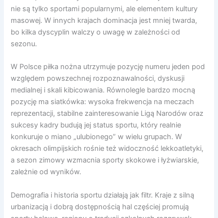
nie są tylko sportami popularnymi, ale elementem kultury
masowej. W innych krajach dominacja jest mniej twarda,
bo kilka dyscyplin walczy o uwagę w zależności od
sezonu.
W Polsce piłka nożna utrzymuje pozycję numeru jeden pod
względem powszechnej rozpoznawalności, dyskusji
medialnej i skali kibicowania. Równolegle bardzo mocną
pozycję ma siatkówka: wysoka frekwencja na meczach
reprezentacji, stabilne zainteresowanie Ligą Narodów oraz
sukcesy kadry budują jej status sportu, który realnie
konkuruje o miano „ulubionego” w wielu grupach. W
okresach olimpijskich rośnie też widoczność lekkoatletyki,
a sezon zimowy wzmacnia sporty skokowe i łyżwiarskie,
zależnie od wyników.
Demografia i historia sportu działają jak filtr. Kraje z silną
urbanizacją i dobrą dostępnością hal częściej promują