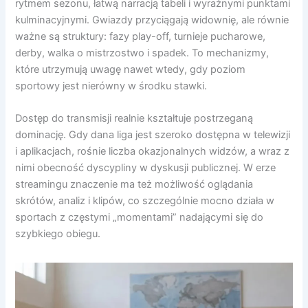
rytmem sezonu, łatwą narracją tabeli i wyraźnymi punktami
kulminacyjnymi. Gwiazdy przyciągają widownię, ale równie
ważne są struktury: fazy play-off, turnieje pucharowe,
derby, walka o mistrzostwo i spadek. To mechanizmy,
które utrzymują uwagę nawet wtedy, gdy poziom
sportowy jest nierówny w środku stawki.
Dostęp do transmisji realnie kształtuje postrzeganą
dominację. Gdy dana liga jest szeroko dostępna w telewizji
i aplikacjach, rośnie liczba okazjonalnych widzów, a wraz z
nimi obecność dyscypliny w dyskusji publicznej. W erze
streamingu znaczenie ma też możliwość oglądania
skrótów, analiz i klipów, co szczególnie mocno działa w
sportach z częstymi „momentami” nadającymi się do
szybkiego obiegu.