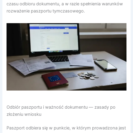
czasu odbioru dokumentu, a w razie spełnienia warunków
rozważenie paszportu tymczasowego.
Odbiór paszportu i ważność dokumentu — zasady po
złożeniu wniosku
Paszport odbiera się w punkcie, w którym prowadzona jest