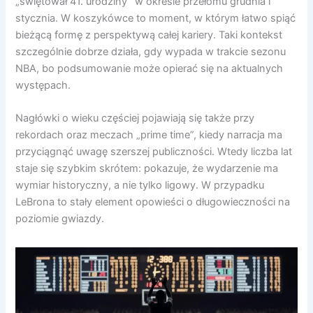
„świętował 41. urodziny” w okresie przełomu grudnia i
stycznia. W koszykówce to moment, w którym łatwo spiąć
bieżącą formę z perspektywą całej kariery. Taki kontekst
szczególnie dobrze działa, gdy wypada w trakcie sezonu
NBA, bo podsumowanie może opierać się na aktualnych
występach.
Nagłówki o wieku częściej pojawiają się także przy
rekordach oraz meczach „prime time”, kiedy narracja ma
przyciągnąć uwagę szerszej publiczności. Wtedy liczba lat
staje się szybkim skrótem: pokazuje, że wydarzenie ma
wymiar historyczny, a nie tylko ligowy. W przypadku
LeBrona to stały element opowieści o długowieczności na
poziomie gwiazdy.