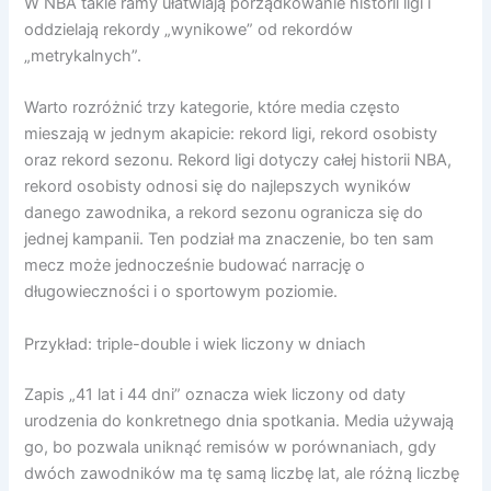
W NBA takie ramy ułatwiają porządkowanie historii ligi i
oddzielają rekordy „wynikowe” od rekordów
„metrykalnych”.
Warto rozróżnić trzy kategorie, które media często
mieszają w jednym akapicie: rekord ligi, rekord osobisty
oraz rekord sezonu. Rekord ligi dotyczy całej historii NBA,
rekord osobisty odnosi się do najlepszych wyników
danego zawodnika, a rekord sezonu ogranicza się do
jednej kampanii. Ten podział ma znaczenie, bo ten sam
mecz może jednocześnie budować narrację o
długowieczności i o sportowym poziomie.
Przykład: triple-double i wiek liczony w dniach
Zapis „41 lat i 44 dni” oznacza wiek liczony od daty
urodzenia do konkretnego dnia spotkania. Media używają
go, bo pozwala uniknąć remisów w porównaniach, gdy
dwóch zawodników ma tę samą liczbę lat, ale różną liczbę