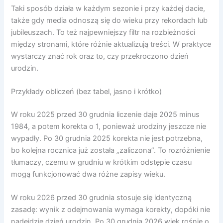
Taki sposób działa w każdym sezonie i przy każdej dacie,
także gdy media odnoszą się do wieku przy rekordach lub
jubileuszach. To też najpewniejszy filtr na rozbieżności
między stronami, które różnie aktualizują treści. W praktyce
wystarczy znać rok oraz to, czy przekroczono dzień
urodzin.
Przykłady obliczeń (bez tabel, jasno i krótko)
W roku 2025 przed 30 grudnia liczenie daje 2025 minus
1984, a potem korekta o 1, ponieważ urodziny jeszcze nie
wypadły. Po 30 grudnia 2025 korekta nie jest potrzebna,
bo kolejna rocznica już została „zaliczona”. To rozróżnienie
tłumaczy, czemu w grudniu w krótkim odstępie czasu
mogą funkcjonować dwa różne zapisy wieku.
W roku 2026 przed 30 grudnia stosuje się identyczną
zasadę: wynik z odejmowania wymaga korekty, dopóki nie
nadejdzie dzień urodzin. Po 30 grudnia 2026 wiek rośnie o