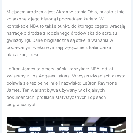
Miejscem urodzenia jest Akron w stanie Ohio, miasto silnie
kojarzone z jego historią i początkiem kariery. W
kontekście NBA to także punkt, do którego często wracają
narracje o drodze z rodzinnego środowiska do statusu
gwiazdy ligi. Dane biograficzne są stałe, a wahania w
podawanym wieku wynikają wyłącznie z kalendarza i
aktualizacji treści.
LeBron James to amerykański koszykarz NBA, od lat
związany z Los Angeles Lakers. W wyszukiwaniach często
pojawia się też pełne imię i nazwisko: LeBron Raymone
James. Ten wariant bywa używany w oficjalnych
dokumentach, profilach statystycznych i opisach
biograficznych.