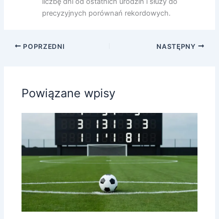
liczbę dni od ostatnich urodzin i służy do
precyzyjnych porównań rekordowych.
POPRZEDNI
NASTĘPNY
Powiązane wpisy