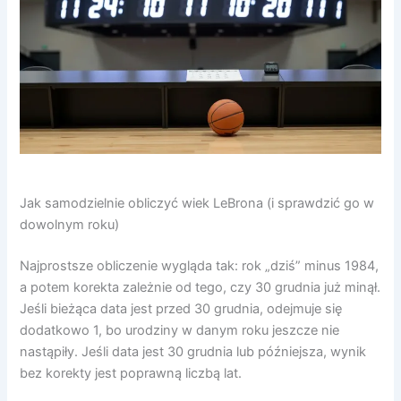
Jak samodzielnie obliczyć wiek LeBrona (i sprawdzić go w
dowolnym roku)
Najprostsze obliczenie wygląda tak: rok „dziś” minus 1984,
a potem korekta zależnie od tego, czy 30 grudnia już minął.
Jeśli bieżąca data jest przed 30 grudnia, odejmuje się
dodatkowo 1, bo urodziny w danym roku jeszcze nie
nastąpiły. Jeśli data jest 30 grudnia lub późniejsza, wynik
bez korekty jest poprawną liczbą lat.