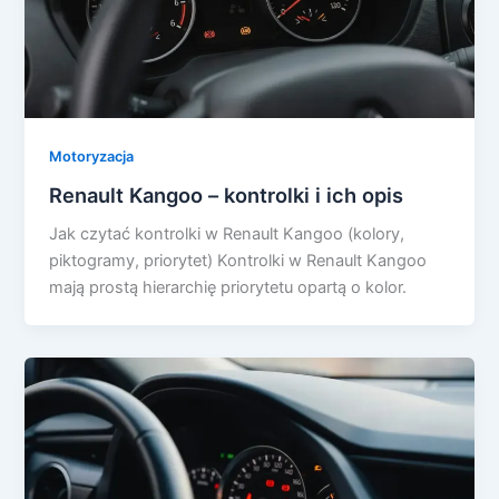
Motoryzacja
Renault Kangoo – kontrolki i ich opis
Jak czytać kontrolki w Renault Kangoo (kolory,
piktogramy, priorytet) Kontrolki w Renault Kangoo
mają prostą hierarchię priorytetu opartą o kolor.