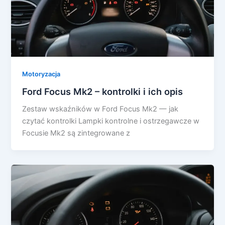
Motoryzacja
Ford Focus Mk2 – kontrolki i ich opis
Zestaw wskaźników w Ford Focus Mk2 — jak
czytać kontrolki Lampki kontrolne i ostrzegawcze w
Focusie Mk2 są zintegrowane z