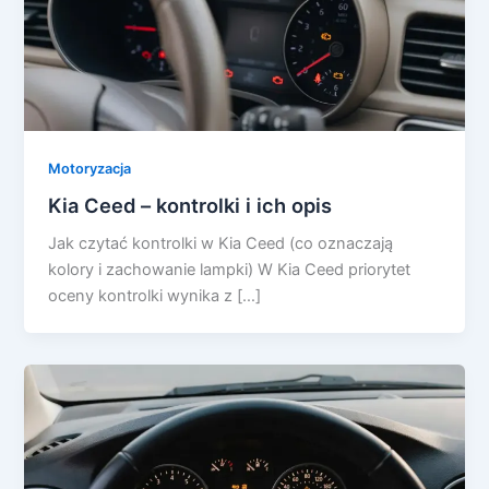
Motoryzacja
Kia Ceed – kontrolki i ich opis
Jak czytać kontrolki w Kia Ceed (co oznaczają
kolory i zachowanie lampki) W Kia Ceed priorytet
oceny kontrolki wynika z […]