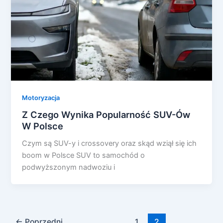
Motoryzacja
Z Czego Wynika Popularność SUV-Ów
W Polsce
Czym są SUV-y i crossovery oraz skąd wziął się ich
boom w Polsce SUV to samochód o
podwyższonym nadwoziu i
←
Poprzedni
1
2