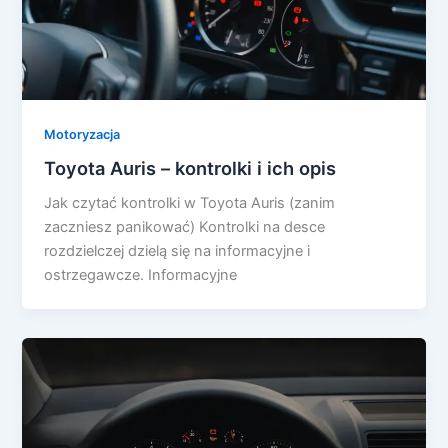
Motoryzacja
Toyota Auris – kontrolki i ich opis
Jak czytać kontrolki w Toyota Auris (zanim
zaczniesz panikować) Kontrolki na desce
rozdzielczej dzielą się na informacyjne i
ostrzegawcze. Informacyjne